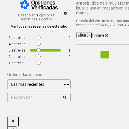
artrosis, dice no e muy efectiv
Igual lo usa en masajes en las
manos.
Basado en
1
opiniones
sometidas a control
Opinión del
28/10/2020
, tras un
experiencia del
3/10/2020
por
A.
Ver todas las reseñas de este sitio
Útil
(0)
Informe
5
estrellas
0
4
estrellas
0
3
estrellas
1
1
2
estrellas
0
1
estrella
0
Ordenar las opiniones