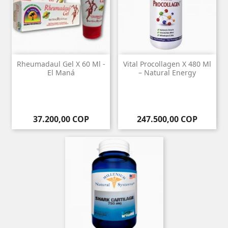
Rheumadaul Gel X 60 Ml -
Vital Procollagen X 480 Ml
El Maná
– Natural Energy
Precio
Precio
37.200,00 COP
247.500,00 COP