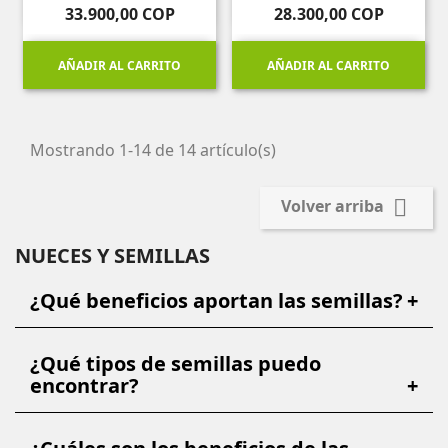
Precio
Precio
33.900,00 COP
28.300,00 COP
AÑADIR AL CARRITO
AÑADIR AL CARRITO
Mostrando 1-14 de 14 artículo(s)

Volver arriba
NUECES Y SEMILLAS
¿Qué beneficios aportan las semillas?
+
¿Qué tipos de semillas puedo
encontrar?
+