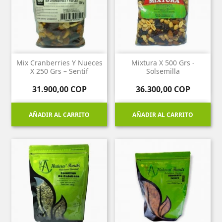
Mix Cranberries Y Nueces
Mixtura X 500 Grs -
X 250 Grs – Sentif
Solsemilla
Precio
Precio
31.900,00 COP
36.300,00 COP
AÑADIR AL CARRITO
AÑADIR AL CARRITO