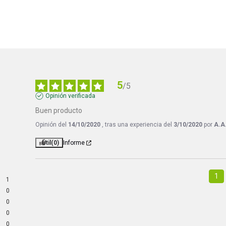
5
/
5
Opinión verificada
Buen producto
Opinión del
14/10/2020
, tras una experiencia del
3/10/2020
por
A.A
Útil
(0)
Informe
1
1
0
0
0
0