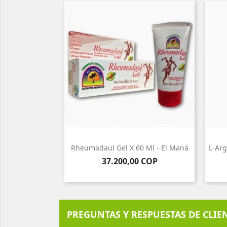
Rheumadaul Gel X 60 Ml - El Maná
L-Arg
Precio
37.200,00 COP
PREGUNTAS Y RESPUESTAS DE CLIE