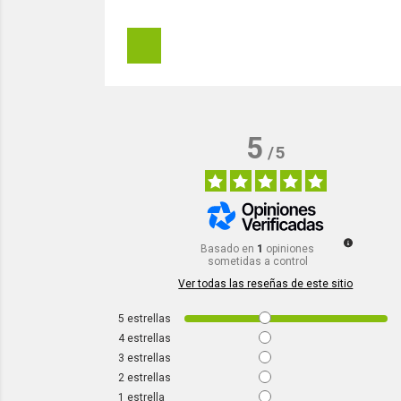
5
/
5
Basado en
1
opiniones
sometidas a control
Ver todas las reseñas de este sitio
5
estrellas
4
estrellas
3
estrellas
2
estrellas
1
estrella