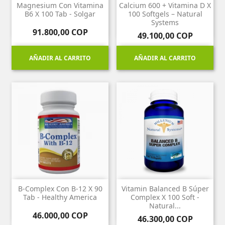
Magnesium Con Vitamina
Calcium 600 + Vitamina D X
B6 X 100 Tab - Solgar
100 Softgels – Natural
Systems
Precio
91.800,00 COP
Precio
49.100,00 COP
AÑADIR AL CARRITO
AÑADIR AL CARRITO
B-Complex Con B-12 X 90
Vitamin Balanced B Súper
Tab - Healthy America
Complex X 100 Soft -
Natural...
Precio
46.000,00 COP
Precio
46.300,00 COP