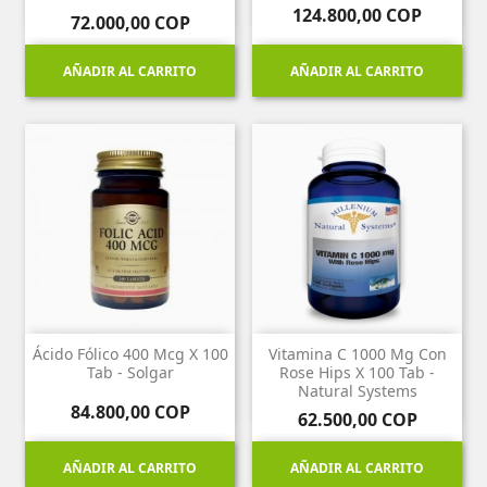
Precio
124.800,00 COP
Precio
72.000,00 COP
AÑADIR AL CARRITO
AÑADIR AL CARRITO
Ácido Fólico 400 Mcg X 100
Vitamina C 1000 Mg Con
Tab - Solgar
Rose Hips X 100 Tab -
Natural Systems
Precio
84.800,00 COP
Precio
62.500,00 COP
AÑADIR AL CARRITO
AÑADIR AL CARRITO