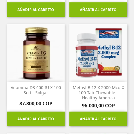
AÑADIR AL CARRITO
AÑADIR AL CARRITO
Vitamina D3 400 IU X 100
Methyl B 12 X 2000 Mcg X
Soft - Solgar
100 Tab Chewable -
Healthy America
Precio
87.800,00 COP
Precio
96.000,00 COP
AÑADIR AL CARRITO
AÑADIR AL CARRITO