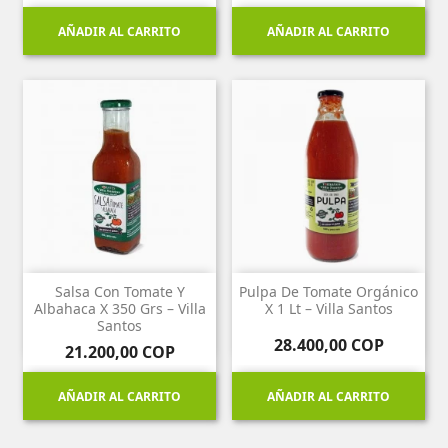
AÑADIR AL CARRITO
AÑADIR AL CARRITO
Salsa Con Tomate Y
Pulpa De Tomate Orgánico
Albahaca X 350 Grs – Villa
X 1 Lt – Villa Santos
Santos
Precio
28.400,00 COP
Precio
21.200,00 COP
AÑADIR AL CARRITO
AÑADIR AL CARRITO