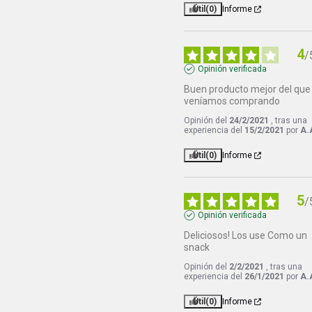
Útil
(0)
Informe
4
/
Opinión verificada
Buen producto mejor del que 
veníamos comprando
Opinión del
24/2/2021
, tras una
experiencia del
15/2/2021
por
A.
Útil
(0)
Informe
5
/
Opinión verificada
Deliciosos! Los use Como un 
snack
Opinión del
2/2/2021
, tras una
experiencia del
26/1/2021
por
A.
Útil
(0)
Informe