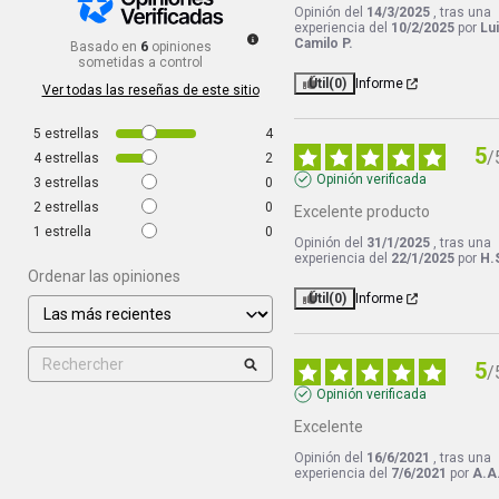
Opinión del
14/3/2025
, tras una
experiencia del
10/2/2025
por
Lu
Camilo P.
Basado en
6
opiniones
sometidas a control
Útil
(0)
Informe
Ver todas las reseñas de este sitio
5
estrellas
4
5
/
4
estrellas
2
Opinión verificada
3
estrellas
0
2
estrellas
0
Excelente producto
1
estrella
0
Opinión del
31/1/2025
, tras una
experiencia del
22/1/2025
por
H.
Ordenar las opiniones
Útil
(0)
Informe
5
/
Opinión verificada
Excelente
Opinión del
16/6/2021
, tras una
experiencia del
7/6/2021
por
A.A