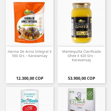
Harina De Arroz Integral X
Mantequilla Clarificada
500 Grs – Karavansay
Ghee X 420 Grs -
Karavansay
Precio
Precio
12.300,00 COP
53.900,00 COP