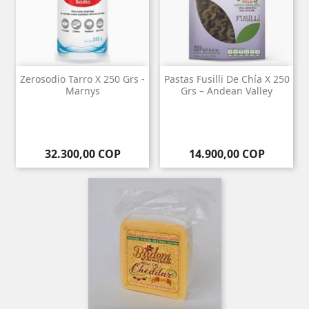
Zerosodio Tarro X 250 Grs -
Pastas Fusilli De Chía X 250
Marnys
Grs – Andean Valley
Precio
Precio
32.300,00 COP
14.900,00 COP