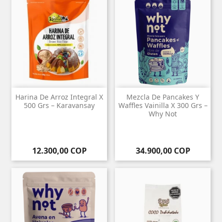
Harina De Arroz Integral X
Mezcla De Pancakes Y
500 Grs – Karavansay
Waffles Vainilla X 300 Grs –
Why Not
Precio
Precio
12.300,00 COP
34.900,00 COP