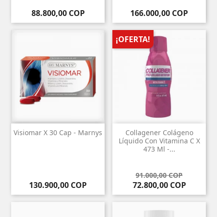
Precio
Precio
88.800,00 COP
166.000,00 COP
¡OFERTA!
Visiomar X 30 Cap - Marnys
Collagener Colágeno
Líquido Con Vitamina C X
473 Ml -...
Precio base
Precio
91.000,00 COP
Precio
130.900,00 COP
72.800,00 COP