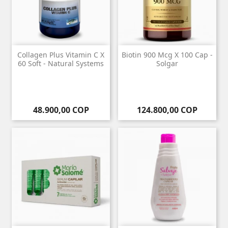
Collagen Plus Vitamin C X
Biotin 900 Mcg X 100 Cap -
60 Soft - Natural Systems
Solgar
Precio
Precio
48.900,00 COP
124.800,00 COP