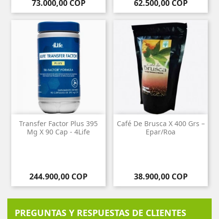
Precio
Precio
73.000,00 COP
62.500,00 COP
Transfer Factor Plus 395
Café De Brusca X 400 Grs –
Mg X 90 Cap - 4Life
Epar/Roa
Precio
Precio
244.900,00 COP
38.900,00 COP
PREGUNTAS Y RESPUESTAS DE CLIENTES