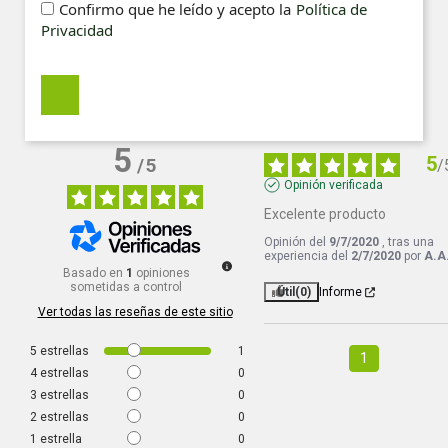
Confirmo que he leído y acepto la
Política de
Privacidad
5
5
/
5
/
Opinión verificada
Excelente producto
Opinión del
9/7/2020
, tras una
experiencia del
2/7/2020
por
A.A
Basado en
1
opiniones
sometidas a control
Útil
(0)
Informe
Ver todas las reseñas de este sitio
5
estrellas
1
1
4
estrellas
0
3
estrellas
0
2
estrellas
0
1
estrella
0