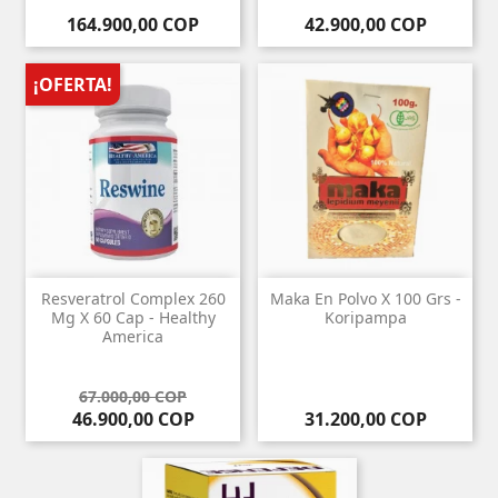
Precio
Precio
164.900,00 COP
42.900,00 COP
¡OFERTA!
Resveratrol Complex 260
Maka En Polvo X 100 Grs -
Mg X 60 Cap - Healthy
Koripampa
America
Precio base
Precio
67.000,00 COP
Precio
46.900,00 COP
31.200,00 COP