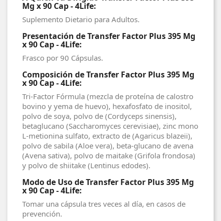
Mg x 90 Cap - 4Life:
Suplemento Dietario para Adultos.
Presentación de Transfer Factor Plus 395 Mg
x 90 Cap - 4Life:
Frasco por 90 Cápsulas.
Composición de Transfer Factor Plus 395 Mg
x 90 Cap - 4Life:
Tri-Factor Fórmula (mezcla de proteína de calostro
bovino y yema de huevo), hexafosfato de inositol,
polvo de soya, polvo de (Cordyceps sinensis),
betaglucano (Saccharomyces cerevisiae), zinc mono
L-metionina sulfato, extracto de (Agaricus blazeii),
polvo de sabila (Aloe vera), beta-glucano de avena
(Avena sativa), polvo de maitake (Grifola frondosa)
y polvo de shiitake (Lentinus edodes).
Modo de Uso de Transfer Factor Plus 395 Mg
x 90 Cap - 4Life:
Tomar una cápsula tres veces al día, en casos de
prevención.