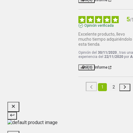
Útil
(0)
Informe
5
/
Opinión verificada
Excelente producto, llevo 
mucho tiempo adquiriéndolo 
esta tienda.
Opinión del
30/11/2020
, tras un
experiencia del
22/11/2020
por
A
Útil
(0)
Informe
1
2