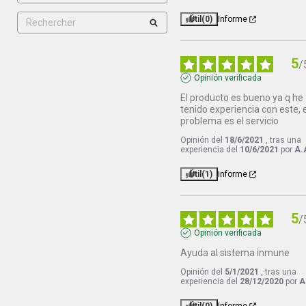
Útil
(0)
Informe
5
/
Opinión verificada
El producto es bueno ya q he 
tenido experiencia con este, e
problema es el servicio
Opinión del
18/6/2021
, tras una
experiencia del
10/6/2021
por
A.
Útil
(1)
Informe
5
/
Opinión verificada
Ayuda al sistema inmune
Opinión del
5/1/2021
, tras una
experiencia del
28/12/2020
por
A