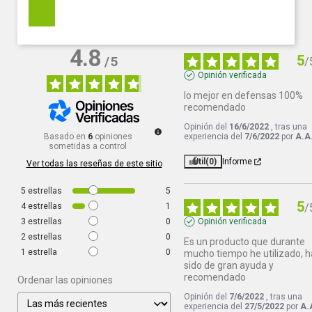
4.8
5
/
5
/
Opinión verificada
lo mejor en defensas 100% 
recomendado
Opinión del
16/6/2022
, tras una
Basado en
6
opiniones
experiencia del
7/6/2022
por
A.A
sometidas a control
Útil
(0)
Informe
Ver todas las reseñas de este sitio
5
estrellas
5
5
4
estrellas
1
/
3
estrellas
0
Opinión verificada
2
estrellas
0
Es un producto que durante 
1
estrella
0
mucho tiempo he utilizado, ha
sido de gran ayuda y 
recomendado
Ordenar las opiniones
Opinión del
7/6/2022
, tras una
experiencia del
27/5/2022
por
A.