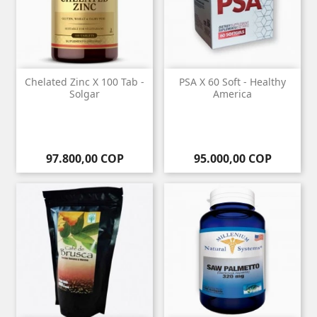
Chelated Zinc X 100 Tab -
PSA X 60 Soft - Healthy
Solgar
America
Precio
Precio
97.800,00 COP
95.000,00 COP