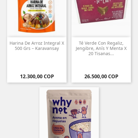
Harina De Arroz Integral X
Té Verde Con Regaliz,
500 Grs – Karavansay
Jengibre, Anís Y Menta X
20 Tisanas...
Precio
Precio
12.300,00 COP
26.500,00 COP