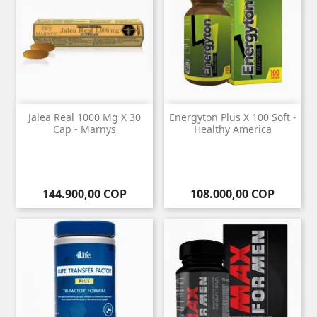
Jalea Real 1000 Mg X 30
Energyton Plus X 100 Soft -
Cap - Marnys
Healthy America
Precio
Precio
144.900,00 COP
108.000,00 COP