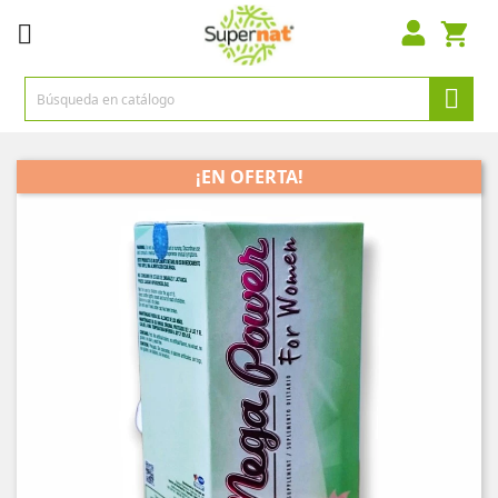


¡EN OFERTA!