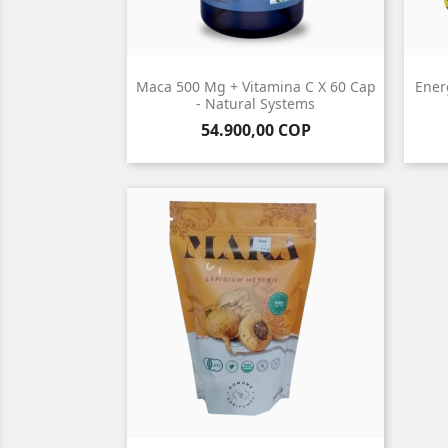
Maca 500 Mg + Vitamina C X 60 Cap
Ener
- Natural Systems
Precio
54.900,00 COP