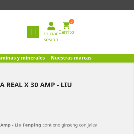
0

Carrito
Iniciar
sesión
aminas y minerales
Nuestras marcas
 REAL X 30 AMP - LIU
0 Amp - Liu Fenping
contiene
ginseng con jalea