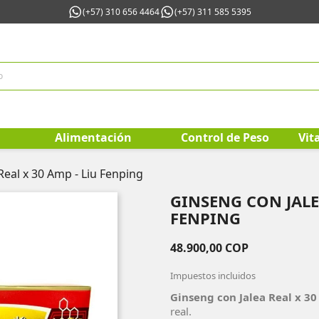
(+57) 310 656 4464
(+57) 311 585 5395
Alimentación
Control de Peso
Vit
Real x 30 Amp - Liu Fenping
GINSENG CON JALEA
FENPING
48.900,00 COP
Impuestos incluidos
Ginseng con Jalea Real x 3
real.