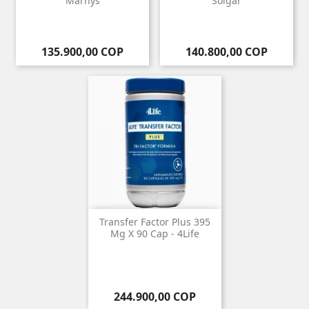
Marnys
Solgar
Precio
Precio
135.900,00 COP
140.800,00 COP
Transfer Factor Plus 395
Mg X 90 Cap - 4Life
Precio
244.900,00 COP