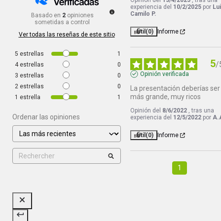
Opinión del
13/4/2025
, tras una
experiencia del
10/2/2025
por
Lu
Camilo P.
Basado en
2
opiniones
sometidas a control
Útil
(0)
Informe
Ver todas las reseñas de este sitio
5
estrellas
1
5
/
4
estrellas
0
Opinión verificada
3
estrellas
0
2
estrellas
0
La presentación deberías ser 
más grande, muy ricos
1
estrella
1
Opinión del
8/6/2022
, tras una
Ordenar las opiniones
experiencia del
12/5/2022
por
A.
Útil
(0)
Informe
1