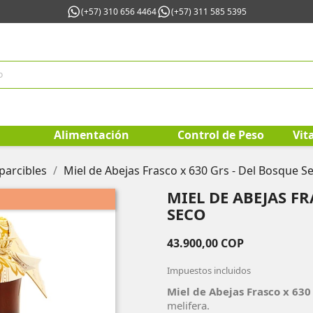
(+57) 310 656 4464
(+57) 311 585 5395
Alimentación
Control de Peso
Vit
parcibles
Miel de Abejas Frasco x 630 Grs - Del Bosque S
MIEL DE ABEJAS FR
SECO
43.900,00 COP
Impuestos incluidos
Miel de Abejas Frasco x 630
melifera.