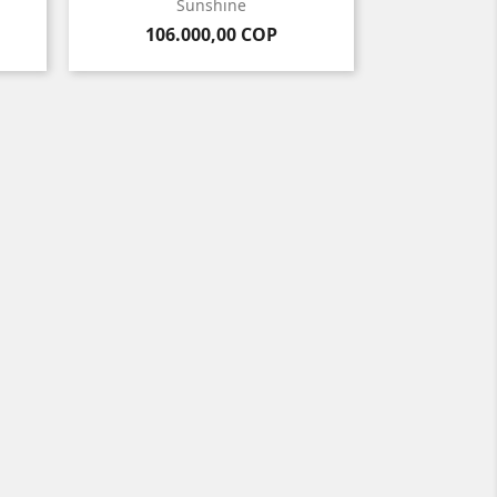
Sunshine
Precio
106.000,00 COP