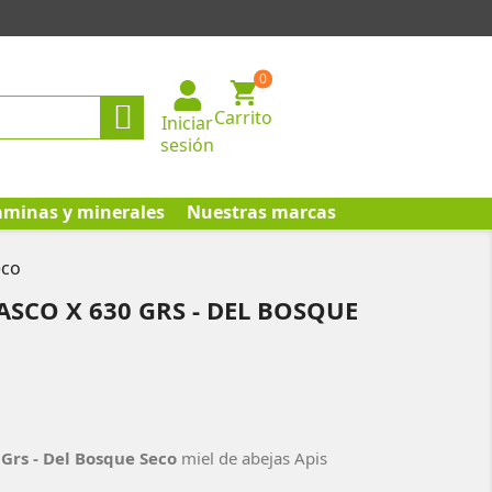
0

Carrito
Iniciar
sesión
aminas y minerales
Nuestras marcas
eco
ASCO X 630 GRS - DEL BOSQUE
 Grs - Del Bosque Seco
miel de abejas Apis