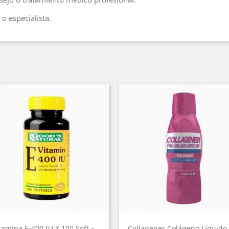
o especialista.
tamina E-400 IU X 100 Soft –
Collagener Colágeno Líquido