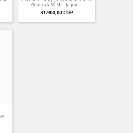
Gotero) X 30 Ml – Jaquin...
Precio
31.900,00 COP
ow