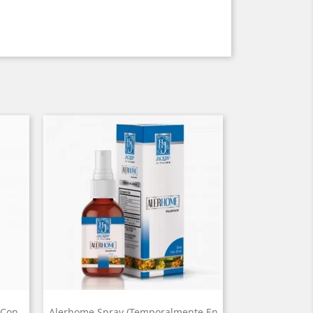
 Con
Alerhome Spray (Temporalmente En