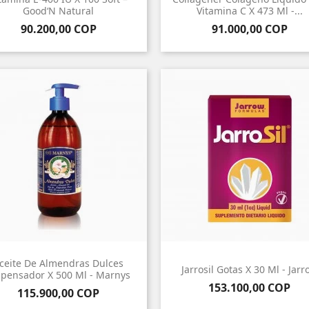
Good‘N Natural
Vitamina C X 473 Ml -...
Precio
Precio
90.200,00 COP
91.000,00 COP
ceite De Almendras Dulces
Jarrosil Gotas X 30 Ml - Jarr
spensador X 500 Ml - Marnys
Precio
153.100,00 COP
Precio
115.900,00 COP