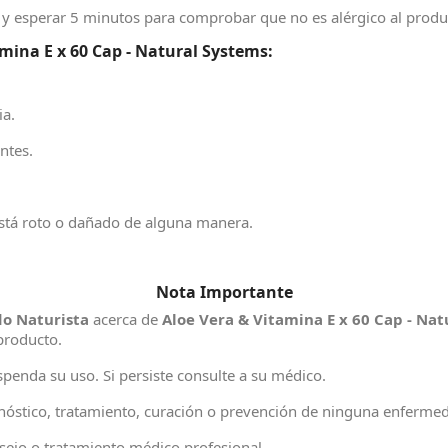
a y esperar 5 minutos para comprobar que no es alérgico al pro
ina E x 60 Cap - Natural Systems:
ia.
ntes.
 está roto o dañado de alguna manera.
Nota Importante
o Naturista
acerca de
Aloe Vera & Vitamina E x 60 Cap - Na
producto.
penda su uso. Si persiste consulte a su médico.
agnóstico, tratamiento, curación o prevención de ninguna enferme
ejo o tratamiento médico profesional.