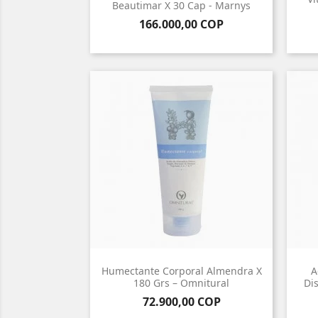
Beautimar X 30 Cap - Marnys
Precio
166.000,00 COP
Humectante Corporal Almendra X
A
180 Grs – Omnitural
Di
Precio
72.900,00 COP