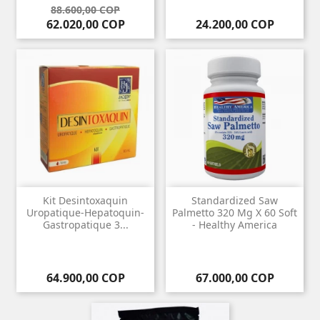
Precio base
Precio
88.600,00 COP
Precio
62.020,00 COP
24.200,00 COP
Kit Desintoxaquin
Standardized Saw
Uropatique-Hepatoquin-
Palmetto 320 Mg X 60 Soft
Gastropatique 3...
- Healthy America
Precio
Precio
64.900,00 COP
67.000,00 COP