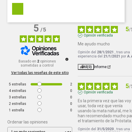
5
5
/
5
/
Opinión verificada
Me ayudo mucho
Opinión del
28/1/2021
, tras una
experiencia del
21/1/2021
por
A.
Basado en
2
opiniones
sometidas a control
Útil
(0)
Informe
Ver todas las reseñas de este sitio
5
estrellas
2
5
/
4
estrellas
0
Opinión verificada
3
estrellas
0
Es la primera vez que las voy 
2
estrellas
0
usar, toda vez que venía 
1
estrella
0
usando la mata natural, me lo
han recomendado mucho par
el tratamiento de la Próstata
Ordenar las opiniones
Opinión del
31/5/2020
, tras una