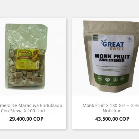
melo De Maracuya Endulzado
Monk Fruit X 180 Grs – Gre
Con Stevia X 100 Und -...
Nutrition
Precio
Precio
29.400,00 COP
43.500,00 COP