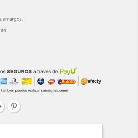
es amargos.
704