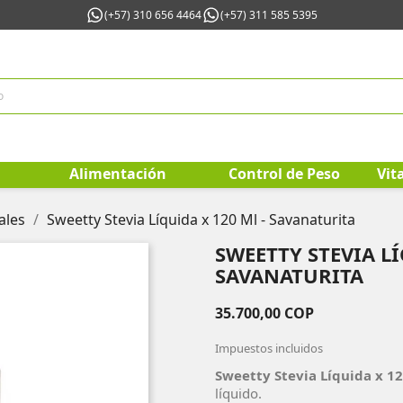
(+57) 310 656 4464
(+57) 311 585 5395
Alimentación
Control de Peso
Vit
ales
Sweetty Stevia Líquida x 120 Ml - Savanaturita
SWEETTY STEVIA LÍ
SAVANATURITA
35.700,00 COP
Impuestos incluidos
Sweetty Stevia Líquida x 12
líquido.