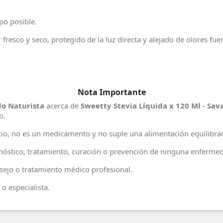
po posible.
fresco y seco, protegido de la luz directa y alejado de olores fu
Nota Importante
o Naturista
acerca de
Sweetty Stevia Líquida x 120 Ml - Sav
o.
io, no es un medicamento y no suple una alimentación equilibr
agnóstico, tratamiento, curación o prevención de ninguna enferme
ejo o tratamiento médico profesional.
o especialista.