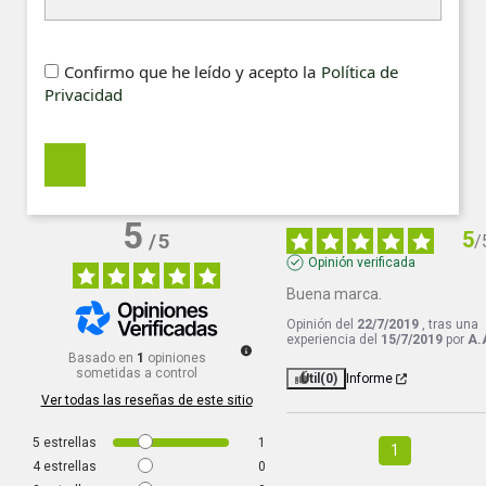
Confirmo que he leído y acepto la
Política de
Privacidad
5
5
/
5
/
Opinión verificada
Buena marca.
Opinión del
22/7/2019
, tras una
experiencia del
15/7/2019
por
A.
Basado en
1
opiniones
sometidas a control
Útil
(0)
Informe
Ver todas las reseñas de este sitio
5
estrellas
1
1
4
estrellas
0