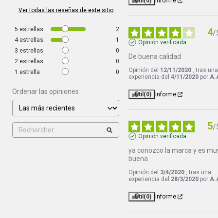
Útil
(0)
Informe
Ver todas las reseñas de este sitio
5
estrellas
2
4
/
4
estrellas
1
Opinión verificada
3
estrellas
0
De buena calidad
2
estrellas
0
Opinión del
12/11/2020
, tras un
1
estrella
0
experiencia del
4/11/2020
por
A.
Ordenar las opiniones
Útil
(0)
Informe
5
/
Opinión verificada
ya conozco la marca y es muy
buena
Opinión del
3/4/2020
, tras una
experiencia del
28/3/2020
por
A.
Útil
(0)
Informe