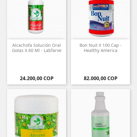
Alcachofa Solución Oral
Bon Nuit X 100 Cap -
Gotas X 60 Ml - Labfarve
Healthy America
Precio
Precio
24.200,00 COP
82.000,00 COP