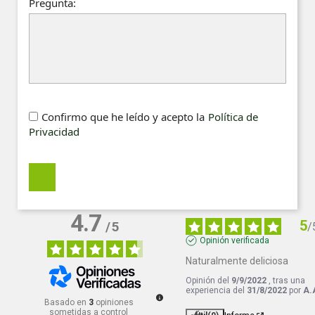
Pregunta:
Confirmo que he leído y acepto la
Política de
Privacidad
4.7
5
/
5
/
Opinión verificada
Naturalmente deliciosa
Opinión del
9/9/2022
, tras una
experiencia del
31/8/2022
por
A.
Basado en
3
opiniones
sometidas a control