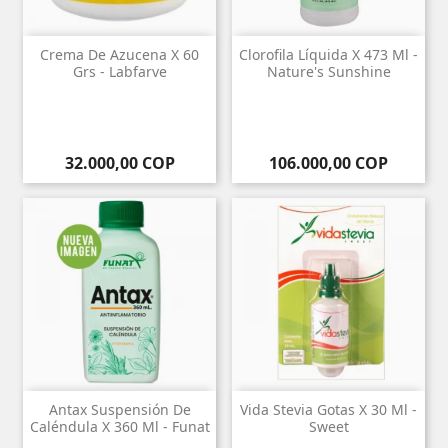
Crema De Azucena X 60
Clorofila Líquida X 473 Ml -
Grs - Labfarve
Nature's Sunshine
Precio
Precio
32.000,00 COP
106.000,00 COP
Antax Suspensión De
Vida Stevia Gotas X 30 Ml -
Caléndula X 360 Ml - Funat
Sweet