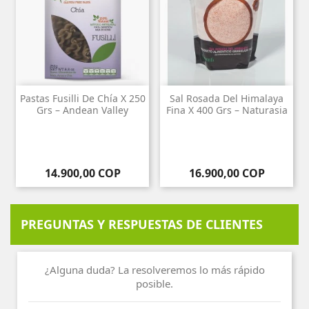
Pastas Fusilli De Chía X 250
Sal Rosada Del Himalaya
Grs – Andean Valley
Fina X 400 Grs – Naturasia
Precio
Precio
14.900,00 COP
16.900,00 COP
PREGUNTAS Y RESPUESTAS DE CLIENTES
¿Alguna duda? La resolveremos lo más rápido
posible.