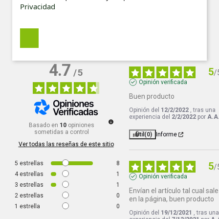
Privacidad
4.7
5
/
5
/
Opinión verificada
Buen producto
Opinión del
12/2/2022
, tras una
experiencia del
2/2/2022
por
A.A
Basado en
10
opiniones
sometidas a control
Útil
(0)
Informe
Ver todas las reseñas de este sitio
5
estrellas
8
5
/
4
estrellas
1
Opinión verificada
3
estrellas
1
Envían el artículo tal cual sale 
2
estrellas
0
en la página, buen producto
1
estrella
0
Opinión del
19/12/2021
, tras un