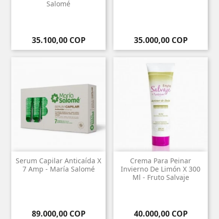
Salomé
Precio
Precio
35.100,00 COP
35.000,00 COP
Serum Capilar Anticaída X
Crema Para Peinar
7 Amp - María Salomé
Invierno De Limón X 300
Ml - Fruto Salvaje
Precio
Precio
89.000,00 COP
40.000,00 COP