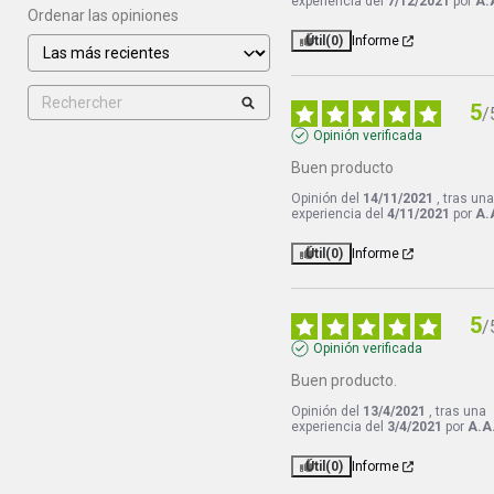
experiencia del
7/12/2021
por
A.
Ordenar las opiniones
Útil
(0)
Informe
5
/
Opinión verificada
Buen producto
Opinión del
14/11/2021
, tras un
experiencia del
4/11/2021
por
A.
Útil
(0)
Informe
5
/
Opinión verificada
Buen producto.
Opinión del
13/4/2021
, tras una
experiencia del
3/4/2021
por
A.A
Útil
(0)
Informe