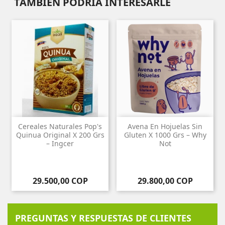
TAMBIÉN PODRÍA INTERESARLE
Cereales Naturales Pop's
Avena En Hojuelas Sin
Quinua Original X 200 Grs
Gluten X 1000 Grs – Why
– Ingcer
Not
Precio
Precio
29.500,00 COP
29.800,00 COP
PREGUNTAS Y RESPUESTAS DE CLIENTES