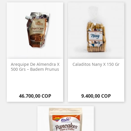
Arequipe De Almendra X
Caladitos Nany X 150 Gr
500 Grs – Badem Prunus
Precio
Precio
46.700,00 COP
9.400,00 COP