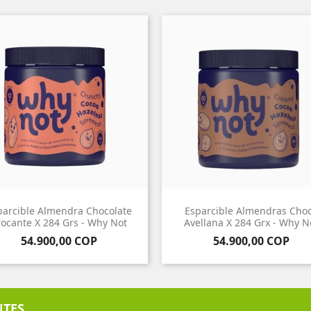
parcible Almendra Chocolate
Esparcible Almendras Cho
rocante X 284 Grs - Why Not
Avellana X 284 Grx - Why N
Precio
Precio
54.900,00 COP
54.900,00 COP
NTES