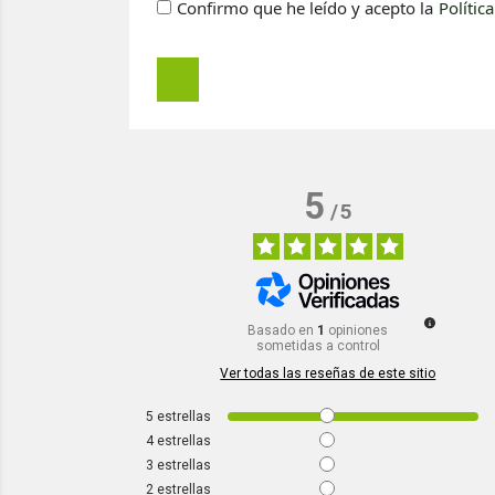
Confirmo que he leído y acepto la
Polític
5
/
5
Basado en
1
opiniones
sometidas a control
Ver todas las reseñas de este sitio
5
estrellas
4
estrellas
3
estrellas
2
estrellas