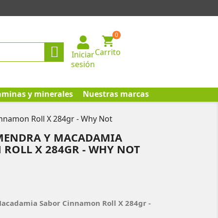
0

Carrito
Iniciar
sesión
aminas y minerales
Nuestras marcas
nnamon Roll X 284gr - Why Not
LMENDRA Y MACADAMIA
ROLL X 284GR - WHY NOT
Macadamia Sabor Cinnamon Roll X 284gr -