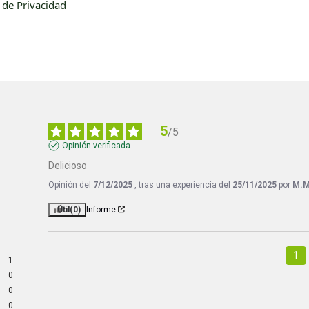
a de Privacidad
5
/
5
Opinión verificada
Delicioso
Opinión del
7/12/2025
, tras una experiencia del
25/11/2025
por
M.M
Útil
(0)
Informe
1
1
0
0
0