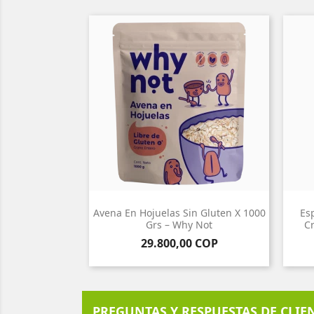
Avena En Hojuelas Sin Gluten X 1000
Es
Grs – Why Not
C
Precio
29.800,00 COP
PREGUNTAS Y RESPUESTAS DE CLIE