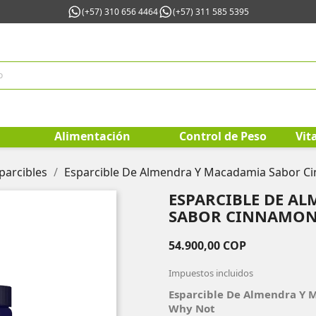
(+57) 310 656 4464
(+57) 311 585 5395
Alimentación
Control de Peso
Vit
parcibles
Esparcible De Almendra Y Macadamia Sabor Ci
ESPARCIBLE DE A
SABOR CINNAMON 
54.900,00 COP
Impuestos incluidos
Esparcible De Almendra Y 
Why Not