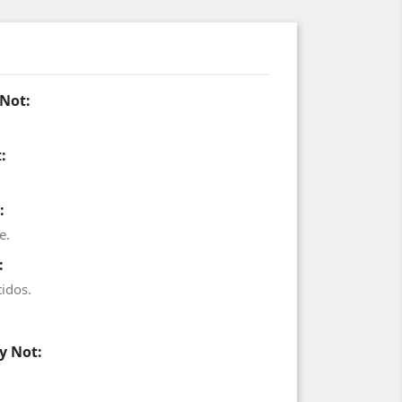
 Not:
:
:
e.
:
idos.
y Not: