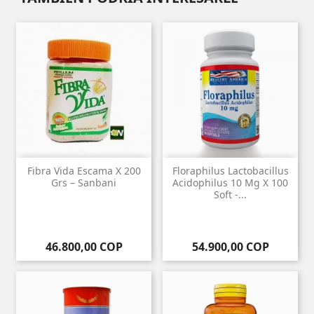
Fibra Vida Escama X 200
Floraphilus Lactobacillus
Grs – Sanbani
Acidophilus 10 Mg X 100
Soft -...
Precio
Precio
46.800,00 COP
54.900,00 COP