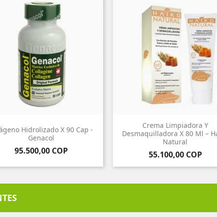
Crema Limpiadora Y
ágeno Hidrolizado X 90 Cap -
Desmaquilladora X 80 Ml – H
Genacol
Natural
Precio
95.500,00 COP
Precio
55.100,00 COP
NTES