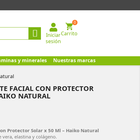
0

Carrito
Iniciar
sesión
aminas y minerales
Nuestras marcas
atural
E FACIAL CON PROTECTOR
HAIKO NATURAL
n Protector Solar x 50 Ml – Haiko Natural
 vera, elastina y colágeno.