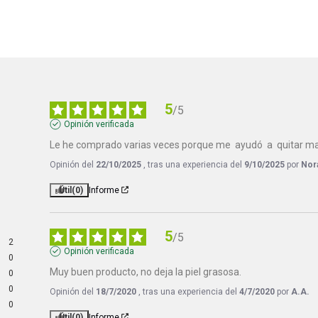
5
/
5
Opinión verificada
Le he comprado varias veces porque me  ayudó  a  quitar manch
Opinión del
22/10/2025
, tras una experiencia del
9/10/2025
por
Nora
Útil
(0)
Informe
5
/
5
2
Opinión verificada
0
Muy buen producto, no deja la piel grasosa.
0
0
Opinión del
18/7/2020
, tras una experiencia del
4/7/2020
por
A.A.
0
Útil
(0)
Informe