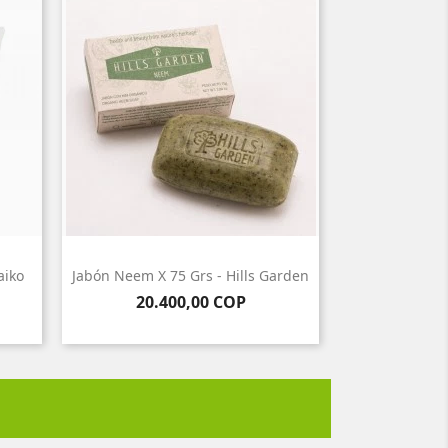
aiko
Jabón Neem X 75 Grs - Hills Garden
Precio
20.400,00 COP