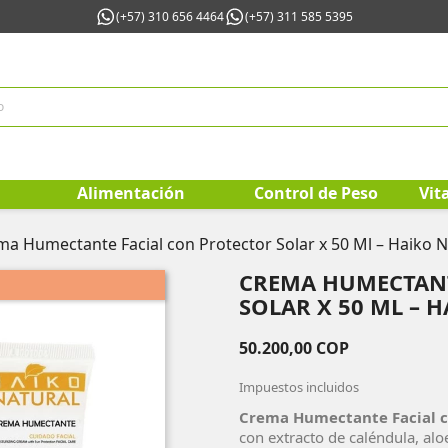
(+57) 310 656 4464
(+57) 311 585 5395
Alimentación
Control de Peso
Vit
ma Humectante Facial con Protector Solar x 50 Ml – Haiko N
CREMA HUMECTANT
SOLAR X 50 ML – 
50.200,00 COP
Impuestos incluidos
Crema Humectante Facial co
con extracto de caléndula, aloe