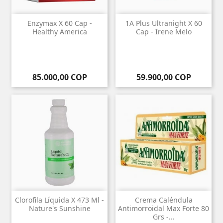
Enzymax X 60 Cap -
1A Plus Ultranight X 60
Healthy America
Cap - Irene Melo
Precio
Precio
85.000,00 COP
59.900,00 COP
Clorofila Líquida X 473 Ml -
Crema Caléndula
Nature's Sunshine
Antimorroidal Max Forte 80
Grs -...