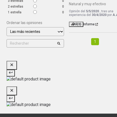
3
estrellas
0
Natural y muy efectivo
2
estrellas
0
Opinión del
5/5/2020
, tras una
1
estrella
0
experiencia del
30/4/2020
por
A.
Ordenar las opiniones
Útil
(0)
Informe
1