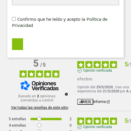
Confirmo que he leído y acepto la
Política de
Privacidad
5
5
/
5
/
Opinión verificada
efectivo
Opinión del
29/5/2020
, tras una
experiencia del
21/5/2020
por
A.
Basado en
2
opiniones
sometidas a control
Útil
(0)
Informe
Ver todas las reseñas de este sitio
5
estrellas
2
5
/
4
estrellas
0
Opinión verificada