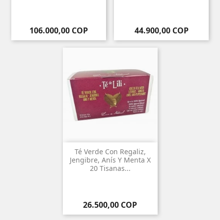
Precio
Precio
106.000,00 COP
44.900,00 COP
Té Verde Con Regaliz,
Jengibre, Anís Y Menta X
20 Tisanas...
Precio
26.500,00 COP