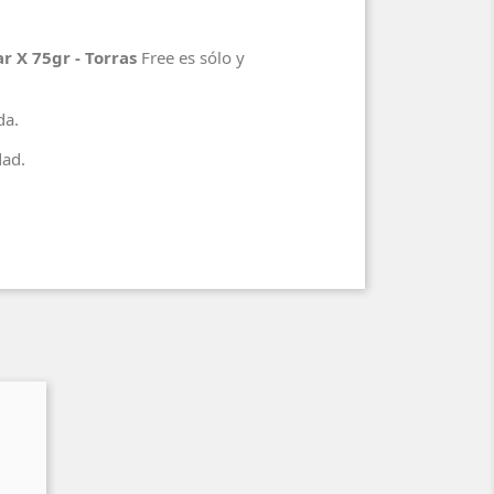
r X 75gr - Torras
Free es sólo y
ada.
dad.