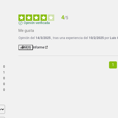
4
/
5
Opinión verificada
Me gusta
Opinión del
14/3/2025
, tras una experiencia del
10/2/2025
por
Luis 
Útil
(0)
Informe
1
0
1
0
0
0