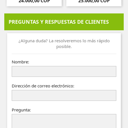
Precio
Precio
24.000,00 COP
25.000,00 COP
PREGUNTAS Y RESPUESTAS DE CLIENTES
¿Alguna duda? La resolveremos lo más rápido
posible.
Nombre:
Dirección de correo electrónico:
Pregunta: