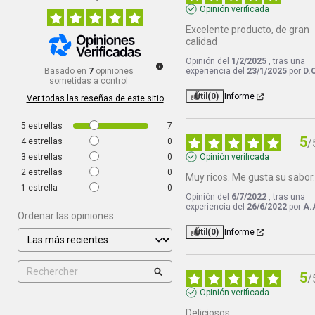
Opinión verificada
Excelente producto, de gran 
calidad
Opinión del
1/2/2025
, tras una
Basado en
7
opiniones
experiencia del
23/1/2025
por
D.
sometidas a control
Útil
(0)
Informe
Ver todas las reseñas de este sitio
5
estrellas
7
5
4
estrellas
0
/
3
estrellas
0
Opinión verificada
2
estrellas
0
Muy ricos. Me gusta su sabor
1
estrella
0
Opinión del
6/7/2022
, tras una
experiencia del
26/6/2022
por
A.
Ordenar las opiniones
Útil
(0)
Informe
5
/
Opinión verificada
Deliciosos