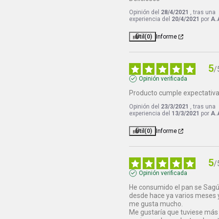
Opinión del
28/4/2021
, tras una
experiencia del
20/4/2021
por
A.
Útil
(0)
Informe
5
/
Opinión verificada
Producto cumple expectativ
Opinión del
23/3/2021
, tras una
experiencia del
13/3/2021
por
A.
Útil
(0)
Informe
5
/
Opinión verificada
He consumido el pan se Sagú
desde hace ya varios meses y
me gusta mucho.

Me gustaría que tuviese más 