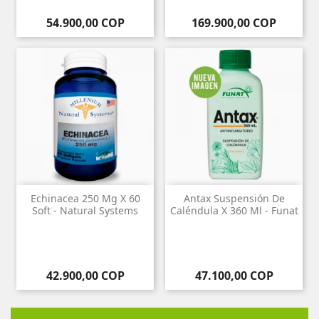
Precio
Precio
54.900,00 COP
169.900,00 COP
Echinacea 250 Mg X 60
Antax Suspensión De
Soft - Natural Systems
Caléndula X 360 Ml - Funat
Precio
Precio
42.900,00 COP
47.100,00 COP