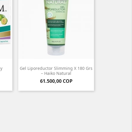
hy
Gel Liporeductor Slimming X 180 Grs
– Haiko Natural
Precio
61.500,00 COP