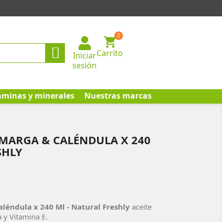
0

Carrito
Iniciar
sesión
aminas y minerales
Nuestras marcas
AMARGA & CALÉNDULA X 240
SHLY
léndula x 240 Ml - Natural Freshly
aceite
 y Vitamina E.