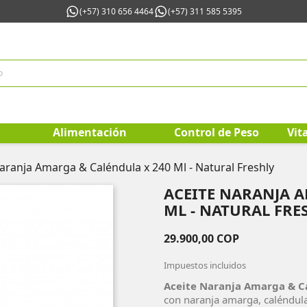
(+57) 310 656 4464
(+57) 311 585 5395
Alimentación
Control de Peso
Vit
aranja Amarga & Caléndula x 240 Ml - Natural Freshly
ACEITE NARANJA 
ML - NATURAL FRE
29.900,00 COP
Impuestos incluidos
Aceite Naranja Amarga & Ca
con naranja amarga, caléndula