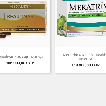
Meratrim X 60 Cap - Healt
eautimar X 30 Cap - Marnys
America
Precio
166.000,00 COP
Precio
118.900,00 COP