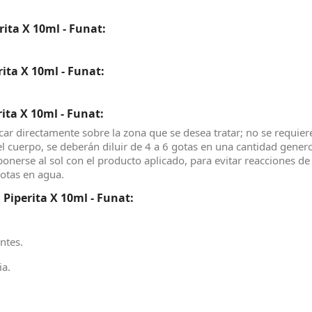
ita X 10ml - Funat:
ita X 10ml - Funat:
ita X 10ml - Funat:
car directamente sobre la zona que se desea tratar; no se requie
 el cuerpo, se deberán diluir de 4 a 6 gotas en una cantidad gene
nerse al sol con el producto aplicado, para evitar reacciones de 
gotas en agua.
iperita X 10ml - Funat:
ntes.
ia.