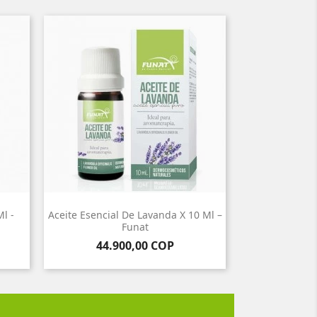
l -
Aceite Esencial De Lavanda X 10 Ml –
Funat
Precio
44.900,00 COP