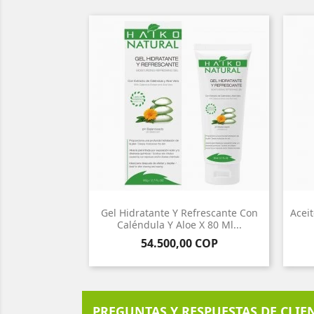
Gel Hidratante Y Refrescante Con
Aceit
Caléndula Y Aloe X 80 Ml...
Precio
54.500,00 COP
PREGUNTAS Y RESPUESTAS DE CLIE