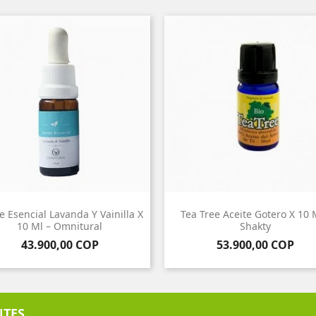
e Esencial Lavanda Y Vainilla X
Tea Tree Aceite Gotero X 10 M
10 Ml – Omnitural
Shakty
Precio
Precio
43.900,00 COP
53.900,00 COP
NTES