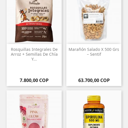
Rosquillas Integrales De
Marañón Salado X 500 Grs
Arroz + Semillas De Chía
– Sentif
Y...
Precio
Precio
7.800,00 COP
63.700,00 COP