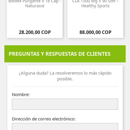
Boldex Purgante X 16 Cap -
CLA 1500 Mg X 90 Soft –
Naturasol
Healthy Sports
Precio
Precio
28.200,00 COP
88.000,00 COP
PREGUNTAS Y RESPUESTAS DE CLIENTES
¿Alguna duda? La resolveremos lo más rápido
posible.
Nombre:
Dirección de correo electrónico: