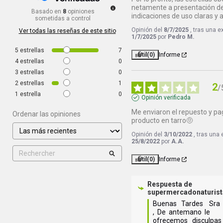
netamente a presentación del
Basado en
8
opiniones
indicaciones de uso claras y 
sometidas a control
Opinión del
8/7/2025
, tras una e
Ver todas las reseñas de este sitio
1/7/2025
por
Pedro M.
5
estrellas
7
Útil
(0)
Informe
4
estrellas
0
3
estrellas
0
2
estrellas
1
2
/
1
estrella
0
Opinión verificada
Me enviaron el repuesto y pag
Ordenar las opiniones
producto en tarro🤨
Opinión del
3/10/2022
, tras una
25/8/2022
por
A.A.
Útil
(0)
Informe
Respuesta de
supermercadonaturis
Buenas   Tardes    Sra   J
,  De  antemano  le   
ofrecemos   disculpas  