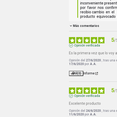
inconveniente presentad
por  favor  nos  confirma 
recibio cambio  en  el  
producto  equivocado
Más comentarios
5
/
Opinión verificada
Es la primera vez que lo voy a 
Opinión del
27/6/2020
, tras una
17/6/2020
por
A.A.
Útil
(0)
Informe
5
/
Opinión verificada
Excelente producto
Opinión del
24/6/2020
, tras una
11/6/2020
por
A.A.