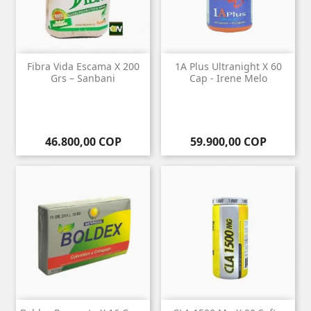
Fibra Vida Escama X 200
1A Plus Ultranight X 60
Grs – Sanbani
Cap - Irene Melo
Precio
Precio
46.800,00 COP
59.900,00 COP