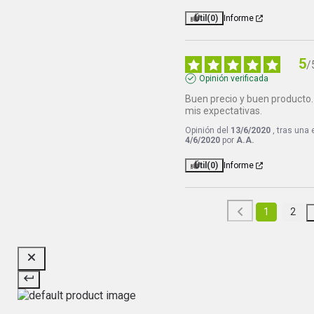
Útil
(0)
Informe
5
/
Opinión verificada
Buen precio y buen producto. 
mis expectativas.
Opinión del
13/6/2020
, tras una
4/6/2020
por
A.A.
Útil
(0)
Informe
1
2